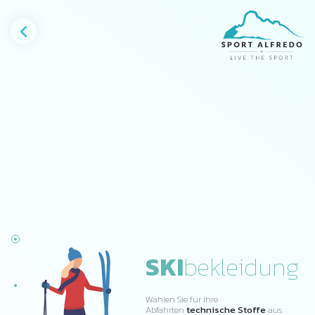
GESCHÄFT
Sommer
Winter
SKI
bekleidung
Wählen Sie für Ihre
Abfahrten
technische Stoffe
aus