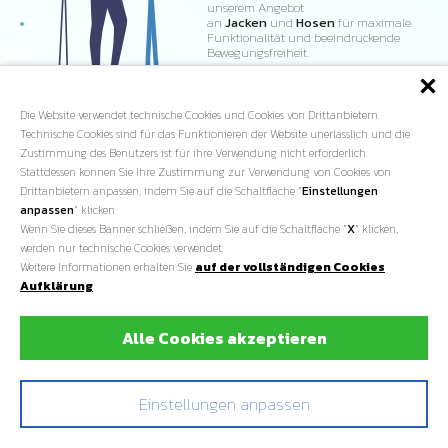
unserem Angebot
an
Jacken
und
Hosen
für maximale
Funktionalität und beeindruckende
Bewegungsfreiheit.
Die Website verwendet technische Cookies und Cookies von Drittanbietern.
Technische Cookies sind für das Funktionieren der Website unerlässlich und die
Zustimmung des Benutzers ist für ihre Verwendung nicht erforderlich.
Stattdessen können Sie Ihre Zustimmung zur Verwendung von Cookies von
Drittanbietern anpassen, indem Sie auf die Schaltfläche "
Einstellungen
anpassen
" klicken.
Wenn Sie dieses Banner schließen, indem Sie auf die Schaltfläche "
X
" klicken,
werden nur technische Cookies verwendet.
Weitere Informationen erhalten Sie
auf der vollständigen Cookies
Aufklärung
.
Alle Cookies akzeptieren
Einstellungen anpassen
UNSER
GESCHÄFT